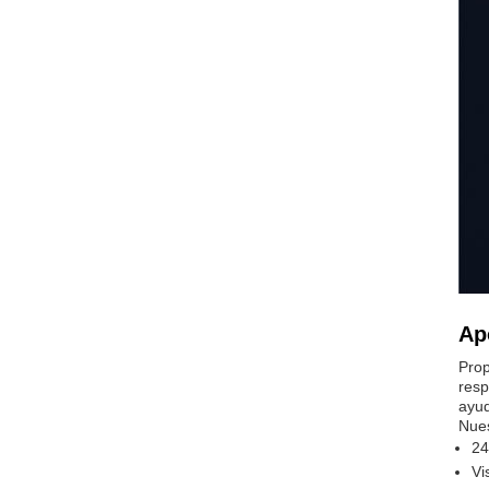
Ap
Prop
resp
ayud
Nues
24
Vi