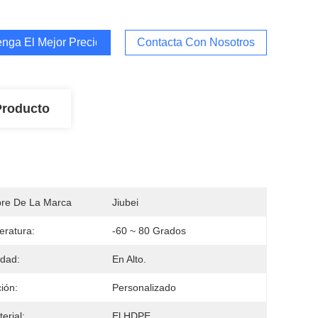
nga El Mejor Precio
Contacta Con Nosotros
Producto
re De La Marca
Jiubei
ratura:
-60 ~ 80 Grados
dad:
En Alto.
ión:
Personalizado
erial:
El HDPE