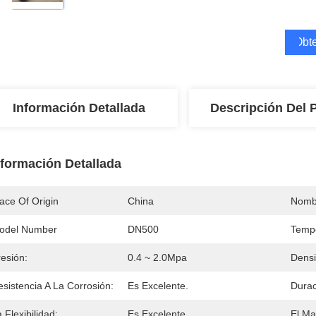
Obte
Información Detallada
Descripción Del 
nformación Detallada
ace Of Origin
China
Nomb
odel Number
DN500
Tempe
esión:
0.4 ~ 2.0Mpa
Densi
sistencia A La Corrosión:
Es Excelente.
Durac
 Flexibilidad:
Es Excelente.
El Mat