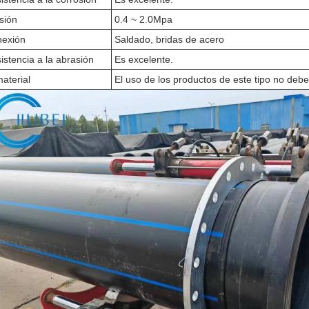
sión
0.4 ~ 2.0Mpa
exión
Saldado, bridas de acero
istencia a la abrasión
Es excelente.
material
El uso de los productos de este tipo no debe 