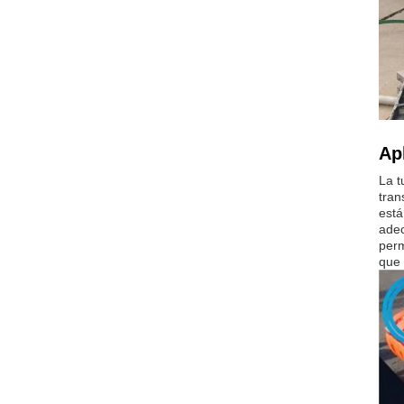
Ap
La t
tran
está
adec
perm
que 