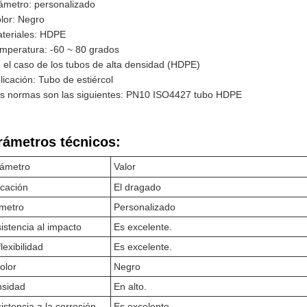
ámetro: personalizado
lor: Negro
teriales: HDPE
mperatura: -60 ~ 80 grados
 el caso de los tubos de alta densidad (HDPE)
licación: Tubo de estiércol
s normas son las siguientes: PN10 ISO4427 tubo HDPE
rámetros técnicos:
ámetro
Valor
icación
El dragado
metro
Personalizado
istencia al impacto
Es excelente.
lexibilidad
Es excelente.
color
Negro
sidad
En alto.
istencia a la corrosión
Es excelente.