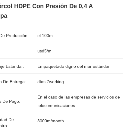
ércol HDPE Con Presión De 0,4 A
Mpa
De Producción:
el 100m
usd5/m
je Estándar:
Empaquetado digno del mar estándar
o De Entrega:
días 7working
En el caso de las empresas de servicios de
o De Pago:
telecomunicaciones:
idad De
3000m/month
stro: