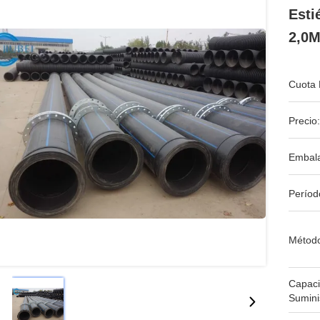
Esti
2,0
Cuota 
Precio:
Embala
Períod
Métod
Capac
Sumini