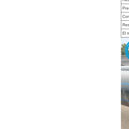
Pre
Con
Res
El 