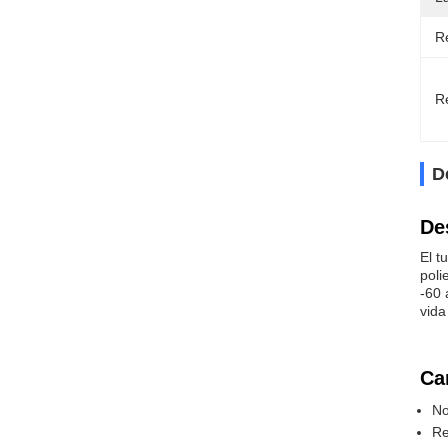
Re
Re
D
De
El t
poli
-60 
vida
Ca
No
Re