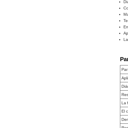
Di
Co
Ma
Te
En
Ap
La
Pa
Par
Apl
Diá
Res
La f
El 
Den
Res