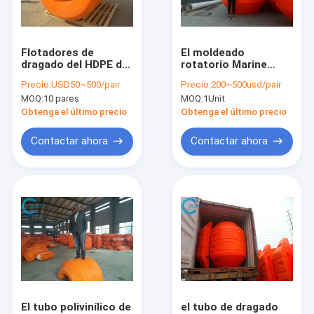
Espectáculo VR
Sobre nosotros
Flotadores de
El moldeado
dragado del HDPE de
rotatorio Marine
Recorrido por la fábrica
la flotabilidad del
Dredging Pipe Float
Precio:
USD50~500/pair
Precio:
200~500usd/pair
tubo de UHMWPE los
Foam llenó el
MOQ:
10 pares
MOQ:
1Unit
altos riegan el cuello
poliuretano de alta
Control de calidad
del flotador
densidad del PE
Obtenga el último precio
Obtenga el último precio
Contacta con nosotros
Contactar ahora
Contactar ahora
Noticias
Casos de trabajo
Solicitar una cita
Flotador de tubería de HDPE
El tubo polivinílico de
el tubo de dragado