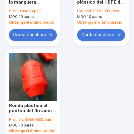
la manguera
plástico del HDPE del
Flotadores de tubería de dragado
anaranjada flota a
muelle del 12in el
Precio:
usd50/pair
Precio:
USD50~500/pair
los flotadores de
14in el 16in flota en
MOQ:
Boyas de flotadores de tubería
10 pares
MOQ:
10 pares
dragado que flotan y
venta los flotadores
que dragan el equipo
costeros de la
Obtenga el último precio
Obtenga el último precio
500m m
tubería
Tubo de UHMWPE
Contactar ahora
Contactar ahora
Tubería de HDPE de dragado
Manguera de dragado autoflotante
PE Pontoón
Manguera de goma de la descarga
Manguera de goma de la succión
Ronda plástica el
manguera blindada
pontón del flotador
de la espuma del
Precio:
USD50~500/pair
polietileno el pontón
Tubería resistente al desgaste
MOQ:
10 pares
del HDPE en
fabricantes del agua
Obtenga el último precio