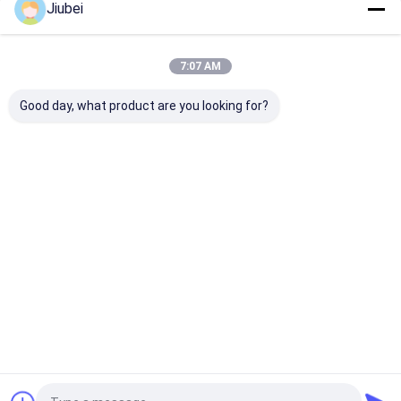
Jiubei
Nuestras Categorías
7:07 AM
Good day, what product are you looking for?
Flotador de tubería
Flotadores de
Boyas de flota
de HDPE
tubería de dragado
de tubería
Inicio
Mapa del
Contactar
Desktop
Sitio
Ahora
Site
Mapa del Sitio
Política de privacidad
Calidad
Flotador de tubería de HDPE
Fábrica De China.Copyright ©
2026 Shandong Jiubei Trading Co., Ltd. All Rights Reserved.