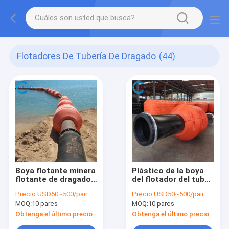
Flotadores De Tubería De Dragado
(44)
Boya flotante minera
Plástico de la boya
flotante de dragado
del flotador del tubo
del tubo el pontón de
de la regadera para la
Precio:
USD50~500/pair
Precio:
USD50~500/pair
los flotadores de la
draga de la succión
MOQ:
10 pares
MOQ:
10 pares
tubería del agua
del cortador
Obtenga el último precio
Obtenga el último precio