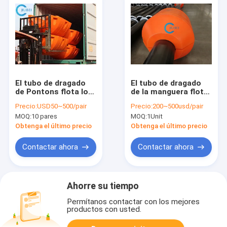
El tubo de dragado
El tubo de dragado
de Pontons flota los
de la manguera flota
cuellos del HDPE del
la tubería que la
Precio:
USD50~500/pair
Precio:
200~500usd/pair
proveedor en Marine
espuma de
MOQ:
10 pares
MOQ:
1Unit
River Heavy Duty
poliuretano de alta
densidad llenó el
Obtenga el último precio
Obtenga el último precio
bombeo
Contactar ahora
Contactar ahora
Ahorre su tiempo
Permítanos contactar con los mejores
productos con usted.