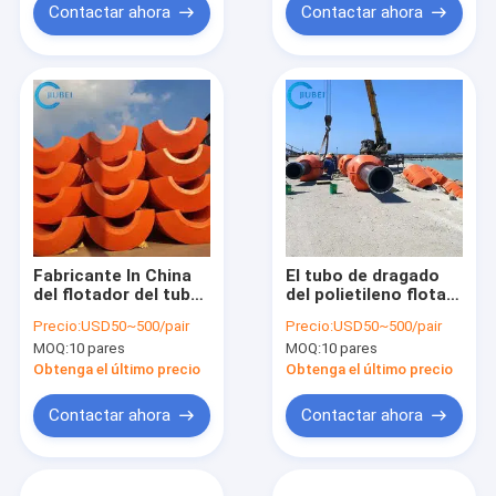
Contactar ahora
Contactar ahora
Fabricante In China
El tubo de dragado
del flotador del tubo
del polietileno flota
de la piscina del
la mezcla de dragado
Precio:
USD50~500/pair
Precio:
USD50~500/pair
HDPE del PE
el 160Mm de la arena
MOQ:
10 pares
MOQ:
10 pares
del HDPE de la
tubería 6 pulgadas
Obtenga el último precio
Obtenga el último precio
Contactar ahora
Contactar ahora