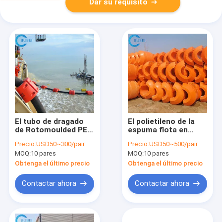
Dar su requisito
El tubo de dragado
El polietileno de la
de Rotomoulded PE
espuma flota en
flota al flotador
venta la manguera de
Precio:
USD50~300/pair
Precio:
USD50~500/pair
Marine Dredger de la
dragado el pontón de
MOQ:
10 pares
MOQ:
10 pares
máquina 14 pulgadas
flotación del HDPE de
la tubería montada
Obtenga el último precio
Obtenga el último precio
Contactar ahora
Contactar ahora