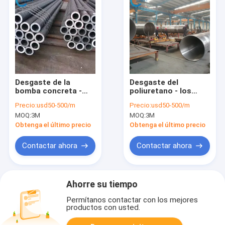
Desgaste de la
Desgaste del
bomba concreta -
poliuretano - los
tubo resistente que
tubos y los
Precio:
usd50-500/m
Precio:
usd50-500/m
alinea el proceso de
conductos
MOQ:
3M
MOQ:
3M
goma del tizón de la
resistentes doblan
explotación minera
para acodar el tubo
Obtenga el último precio
Obtenga el último precio
como tubo de la
de acero redondo
mezcla
compuesto soldado
Contactar ahora
Contactar ahora
con autógena
Ahorre su tiempo
Permítanos contactar con los mejores
productos con usted.