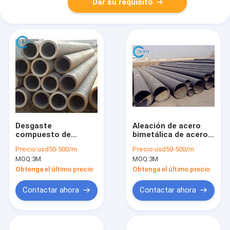
Dar su requisito
Desgaste
Aleación de acero
compuesto de
bimetálica de acero
Cladded - las
con poco carbono
Precio:
usd50-500/m
Precio:
usd50-500/m
tuberías resistentes
del tubo alineado del
MOQ:
3M
MOQ:
3M
que transportan
tubo anti de goma de
tizones de la mezcla
la corrosión
Obtenga el último precio
Obtenga el último precio
engrasan el
refinamiento del
Contactar ahora
Contactar ahora
petróleo