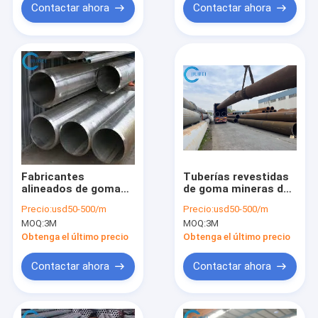
tubería de acero
Contactar ahora
Contactar ahora
Fabricantes
Tuberías revestidas
alineados de goma
de goma mineras de
de la tubería de
la tubería de acero
Precio:
usd50-500/m
Precio:
usd50-500/m
acero del carbono en
resistente de la
MOQ:
3M
MOQ:
3M
el desgaste de China
abrasión para
- resistente
transferir la mezcla
Obtenga el último precio
Obtenga el último precio
2000m m del mineral
Contactar ahora
Contactar ahora