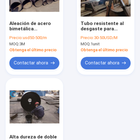
Espectáculo VR
Sobre nosotros
Aleación de acero
Tubo resistente al
bimetálica
desgaste para
Recorrido por la fábrica
endurecida de los
dragado con longitud
Precio:
usd50-500/m
Precio:
30-50USD/M
tubos antiusuras de
de 1 m - 12 m Dureza
MOQ:
3M
MOQ:
1unit
acero resistentes del
HRA 85-90
Control de calidad
tubo de la abrasión
Obtenga el último precio
Obtenga el último precio
Contacta con nosotros
Contactar ahora
Contactar ahora
Noticias
Casos de trabajo
Solicitar una cita
Flotador de tubería de HDPE
Alta dureza de doble