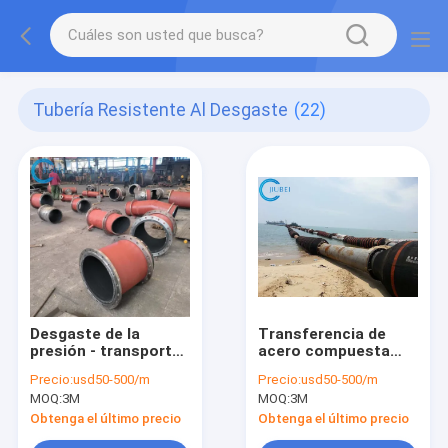
Tubería Resistente Al Desgaste
(22)
Desgaste de la
Transferencia de
presión - transporte
acero compuesta
medio resistente del
resistente alineada
Precio:
usd50-500/m
Precio:
usd50-500/m
metal dual resistente
de goma de
MOQ:
3M
MOQ:
3M
del tubo
soldadura de las
mezclas del mineral
Obtenga el último precio
Obtenga el último precio
de la abrasión de la