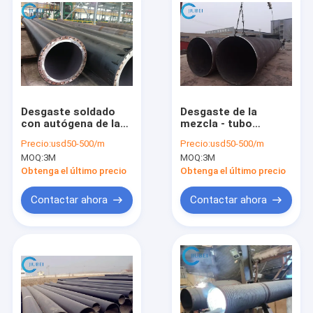
Desgaste soldado
Desgaste de la
con autógena de la
mezcla - tubo
abrasión - aleación
resistente alineado
Precio:
usd50-500/m
Precio:
usd50-500/m
de acero bimetálica
por la tubería de
MOQ:
3M
MOQ:
3M
Wearpipe endurecido
acero suave
inducción del tubo
antiusura de la curva
Obtenga el último precio
Obtenga el último precio
resistente
de cerámica
Contactar ahora
Contactar ahora
En casa
Productos
Los vídeos