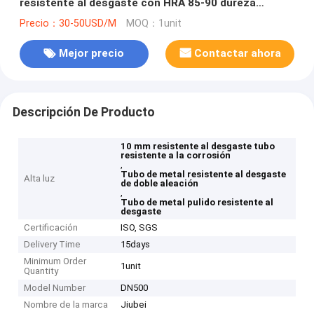
resistente al desgaste con HRA 85-90 dureza
resistencia a la corrosión
Precio：30-50USD/M
MOQ：1unit
Mejor precio
Contactar ahora
Descripción De Producto
10 mm resistente al desgaste tubo
resistente a la corrosión
,
Tubo de metal resistente al desgaste
Alta luz
de doble aleación
,
Tubo de metal pulido resistente al
desgaste
Certificación
ISO, SGS
Delivery Time
15days
Minimum Order
1unit
Quantity
Model Number
DN500
Nombre de la marca
Jiubei