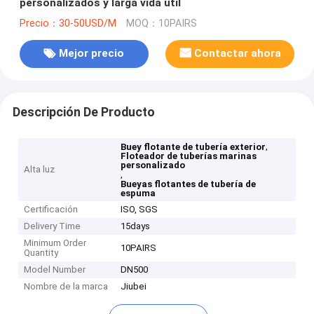
personalizados y larga vida útil
Precio：30-50USD/M
MOQ：10PAIRS
Mejor precio
Contactar ahora
Descripción De Producto
,
Buey flotante de tubería exterior
Floteador de tuberías marinas
personalizado
Alta luz
,
Bueyas flotantes de tubería de
espuma
Certificación
ISO, SGS
Delivery Time
15days
Minimum Order
10PAIRS
Quantity
Model Number
DN500
Nombre de la marca
Jiubei