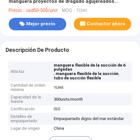
manguera proyectos de dragado agujereados
grandes de la descarga del fango de la arena
Precio：usd50-500/unit
MOQ：1Unit
Mejor precio
Contactar ahora
Descripción De Producto
manguera flexible de la succión de 6
pulgadas
Alta luz
,
,
manguera flexible de la succión
tubo de succión flexible
Cantidad de orden
1Unit
mínima
Capacidad de la
300units/month
fuente
Certificación
ISO
Detalles de
Empaquetado digno del mar estándar
empaquetado
Lugar de origen
China