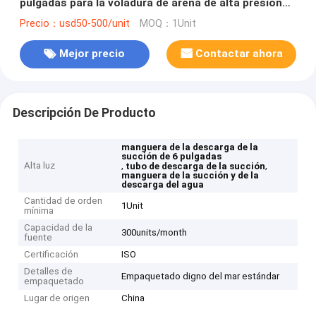
pulgadas para la voladura de arena de alta presión
de la mezcla del tubo de la bomba de colector de
Precio：usd50-500/unit
MOQ：1Unit
aceite
Mejor precio
Contactar ahora
Descripción De Producto
manguera de la descarga de la
succión de 6 pulgadas
Alta luz
,
,
tubo de descarga de la succión
manguera de la succión y de la
descarga del agua
Cantidad de orden
1Unit
mínima
Capacidad de la
300units/month
fuente
Certificación
ISO
Detalles de
Empaquetado digno del mar estándar
empaquetado
Lugar de origen
China