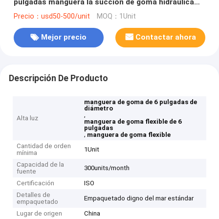
pulgadas manguera la succión de goma hidráulica
industrial
Precio：usd50-500/unit
MOQ：1Unit
Mejor precio
Contactar ahora
Descripción De Producto
manguera de goma de 6 pulgadas de
diámetro
,
Alta luz
manguera de goma flexible de 6
pulgadas
,
manguera de goma flexible
Cantidad de orden
1Unit
mínima
Capacidad de la
300units/month
fuente
Certificación
ISO
Detalles de
Empaquetado digno del mar estándar
empaquetado
Lugar de origen
China