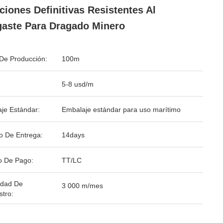
ciones Definitivas Resistentes Al
aste Para Dragado Minero
De Producción:
100m
5-8 usd/m
je Estándar:
Embalaje estándar para uso marítimo
o De Entrega:
14days
o De Pago:
TT/LC
idad De
3 000 m/mes
stro: