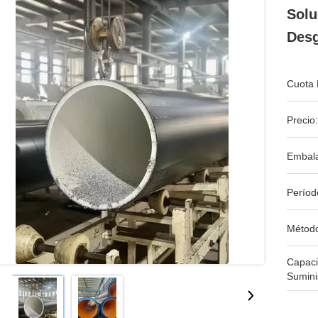
Solu
Desg
Cuota 
Precio:
Embala
Períod
Métod
Capac
Sumini