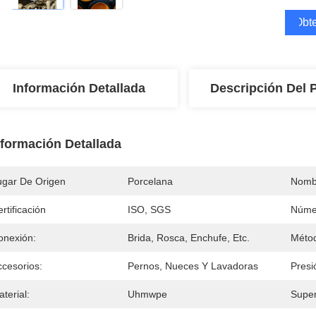
Obte
Información Detallada
Descripción Del 
nformación Detallada
ugar De Origen
Porcelana
Nomb
rtificación
ISO, SGS
Núme
onexión:
Brida, Rosca, Enchufe, Etc.
Métod
ccesorios:
Pernos, Nueces Y Lavadoras
Presi
terial:
Uhmwpe
Super