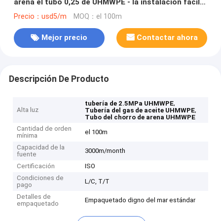
arena el tubo 0,25 de UHMWPE - la instalación fácil
2.5MPa
Precio：usd5/m
MOQ：el 100m
Mejor precio
Contactar ahora
Descripción De Producto
,
tubería de 2.5MPa UHMWPE
Alta luz
,
Tubería del gas de aceite UHMWPE
Tubo del chorro de arena UHMWPE
Cantidad de orden
el 100m
mínima
Capacidad de la
3000m/month
fuente
Certificación
ISO
Condiciones de
L/C, T/T
pago
Detalles de
Empaquetado digno del mar estándar
empaquetado