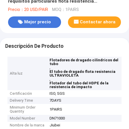
requisitos particulares flota resistencia
ULTRAVIOLETA
Precio：20 USD/PAIR
MOQ：1PAIRS
Mejor precio
Contactar ahora
Descripción De Producto
Flotadores de dragado cilíndricos del
tubo
,
El tubo de dragado flota resistencia
Alta luz
ULTRAVIOLETA
,
Flotador del tubo del HDPE de la
resistencia de impacto
Certificación
ISO, SGS
Delivery Time
7DAYS
Minimum Order
1PAIRS
Quantity
Model Number
DN71000
Nombre de la marca
Jiubei