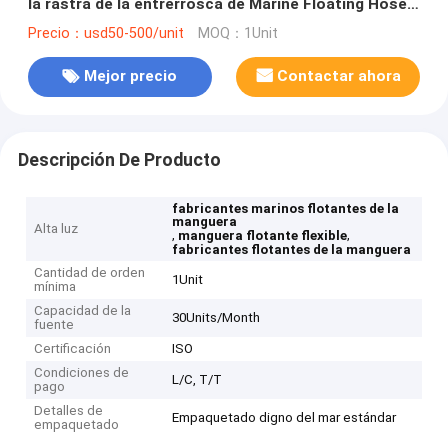
la rastra de la entrerrosca de Marine Floating Hose
Manufacturers Flange
Precio：usd50-500/unit
MOQ：1Unit
Mejor precio
Contactar ahora
Descripción De Producto
fabricantes marinos flotantes de la
manguera
Alta luz
,
,
manguera flotante flexible
fabricantes flotantes de la manguera
Cantidad de orden
1Unit
mínima
Capacidad de la
30Units/Month
fuente
Certificación
ISO
Condiciones de
L/C, T/T
pago
Detalles de
Empaquetado digno del mar estándar
empaquetado