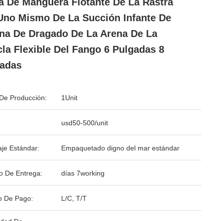
a De Manguera Flotante De La Rastra
Uno Mismo De La Succión Infante De
na De Dragado De La Arena De La
la Flexible Del Fango 6 Pulgadas 8
adas
De Producción:
1Unit
usd50-500/unit
je Estándar:
Empaquetado digno del mar estándar
o De Entrega:
días 7working
o De Pago:
L/C, T/T