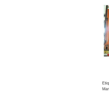
Eti
Man