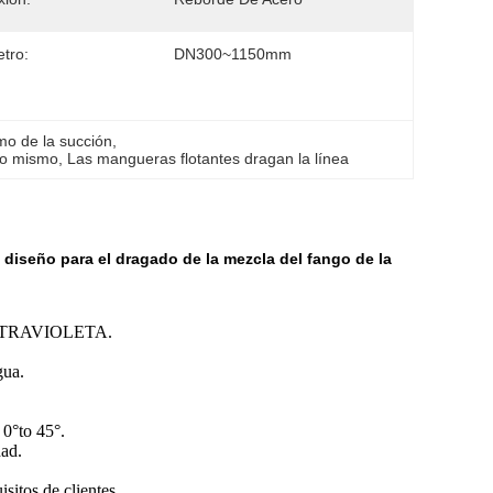
tro:
DN300~1150mm
mo de la succión
, 
uno mismo
, 
Las mangueras flotantes dragan la línea
 diseño para el dragado de la mezcla del fango de la
ón ULTRAVIOLETA.
gua.
 0°to 45°.
dad.
sitos de clientes.