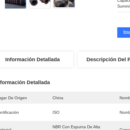
Capac
Sumini
Obte
Información Detallada
Descripción Del 
nformación Detallada
ugar De Origen
China
Nomb
rtificación
ISO
Nomb
NBR Con Espuma De Alta 
terial:
Conex