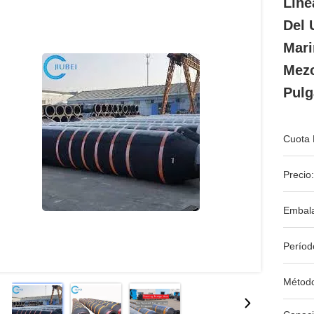
Líne
Del 
Mari
Mezc
Pulg
Cuota 
Precio:
Embala
Períod
Métod