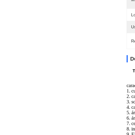
L
U
Re
D
T
cara
1. c
2. c
3. s
4. c
5. á
6. á
7. c
8. i
9. E