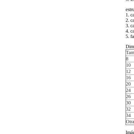
estr
1. c
2. c
3. c
4. c
5. f
Dim
Tam
8
10
12
16
20
24
26
30
32
34
Otra
Imág