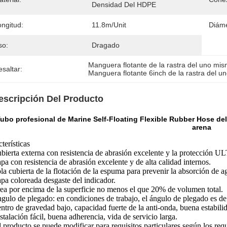
Densidad Del HDPE
ongitud:
11.8m/unit
Diáme
so:
Dragado
Manguera flotante de la rastra del uno mis
saltar:
Manguera flotante 6inch de la rastra del 
escripción Del Producto
ubo profesional de Marine Self-Floating Flexible Rubber Hose del
arena
cterísticas
ubierta externa con resistencia de abrasión excelente y la protecci
apa con resistencia de abrasión excelente y de alta calidad internos.
ola cubierta de la flotación de la espuma para prevenir la absorción de a
apa coloreada desgaste del indicador.
rea por encima de la superficie no menos el que 20% de volumen total.
ngulo de plegado: en condiciones de trabajo, el ángulo de plegado es de
entro de gravedad bajo, capacidad fuerte de la anti-onda, buena estabili
nstalación fácil, buena adherencia, vida de servicio larga.
l producto se puede modificar para requisitos particulares según los requi