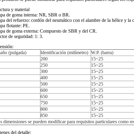
uctura y material
apa de goma interna: NR, SBR o BR.
apa del refuerzo: cordón del neumático con el alambre de la hélice y la c
apa flotante: PE.
apa de goma externa: Compuesto de SBR y del CR.
actor de seguridad: 1: 3.
ensión:
año (pulgada)
Identificación (milímetro)
W.P. (barra)
200
15~25
250
15~25
300
15~25
400
15~25
500
15~25
600
15~25
650
15~25
750
15~25
800
15~25
850
15~25
s dimensiones se pueden modificar para requisitos particulares como req
enes del detalle: