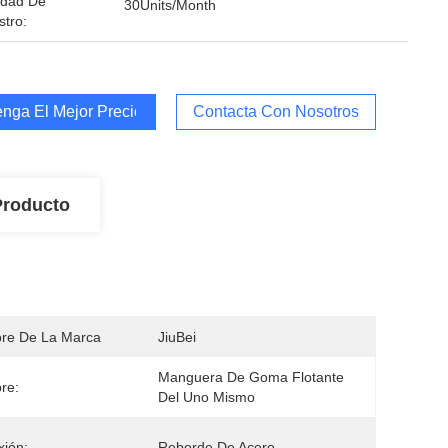
idad De
30Units/Month
stro:
nga El Mejor Precio
Contacta Con Nosotros
Producto
re De La Marca
JiuBei
Manguera De Goma Flotante 
re:
Del Uno Mismo
ión:
Reborde De Acero