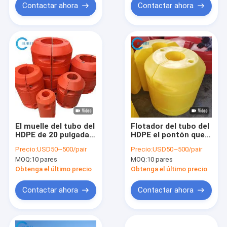
Contactar ahora
Contactar ahora
El muelle del tubo del
Flotador del tubo del
HDPE de 20 pulgadas
HDPE el pontón que
flota en flotador de
draga el flotador
Precio:
USD50~500/pair
Precio:
USD50~500/pair
dragado del tubo de
llenado espuma de la
MOQ:
10 pares
MOQ:
10 pares
la barrera de agua
fibra de vidrio de la
PU del PE en tubería
Obtenga el último precio
Obtenga el último precio
combinada
Contactar ahora
Contactar ahora