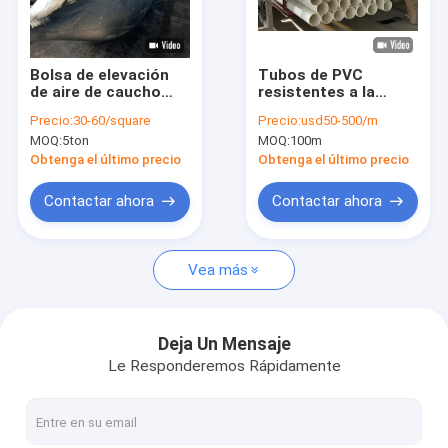
Espectáculo VR
Sobre nosotros
Bolsa de elevación
Tubos de PVC
de aire de caucho
resistentes a la
Recorrido por la fábrica
para embarcaciones
corrosión y
Precio:
30-60/square
Precio:
usd50-500/m
y barcos
duraderos: opción
MOQ:
5ton
MOQ:
100m
ideal para el
Control de calidad
suministro de agua
Obtenga el último precio
Obtenga el último precio
Contacta con nosotros
Contactar ahora
Contactar ahora
Noticias
Vea más
Casos de trabajo
Solicitar una cita
Deja Un Mensaje
Le Responderemos Rápidamente
Flotador de tubería de HDPE