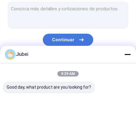
Flotadores de tubería de dragado
Boyas de flotadores de tubería
Tubo de UHMWPE
Continuar
Tubería de HDPE de dragado
Jiubei
Manguera de dragado autoflotante
Nuestras Categorías
PE Pontoón
9:29 AM
Manguera de goma de la descarga
Good day, what product are you looking for?
Manguera de goma de la succión
manguera blindada
Flotador de tubería
Flotadores de
Boyas de flota
Tubería resistente al desgaste
de HDPE
tubería de dragado
de tubería