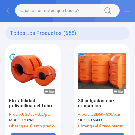
Todos Los Productos
(658)
Flotabilidad
24 pulgadas que
polivinílica del tubo
dragan los
del agua 150kg alta
flotadores del HDPE
Precio:
USD50~500/pair
Precio:
USD50~500/pair
para los tubos
de la manguera del
MOQ:
10 pares
MOQ:
10 pares
flotantes de la rastra
flotador del tubo
para el mar Marine
Obtenga el último precio
Obtenga el último precio
River