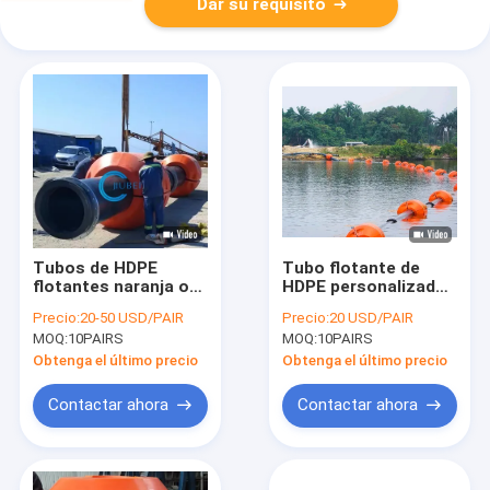
Dar su requisito
Tubos de HDPE
Tubo flotante de
flotantes naranja o
HDPE personalizado
amarillo
con alargamiento en
Precio:
20-50 USD/PAIR
Precio:
20 USD/PAIR
personalizados con
la ruptura 400% de
MOQ:
10PAIRS
MOQ:
10PAIRS
instalación de acero
rendimiento
galvanizado en
Obtenga el último precio
Obtenga el último precio
caliente
Contactar ahora
Contactar ahora