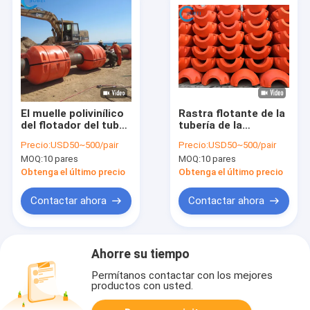
El muelle polivinílico
Rastra flotante de la
del flotador del tubo
tubería de la
del HDPE hace
extracción de la
Precio:
USD50~500/pair
Precio:
USD50~500/pair
espuma
arena de la manguera
MOQ:
10 pares
MOQ:
10 pares
construcción minera
del flotador del tubo
llenada de la
del HDPE de la
Obtenga el último precio
Obtenga el último precio
flotación del
camiseta UHMWPE
polietileno de la
Contactar ahora
Contactar ahora
acuicultura
Ahorre su tiempo
Permítanos contactar con los mejores
productos con usted.