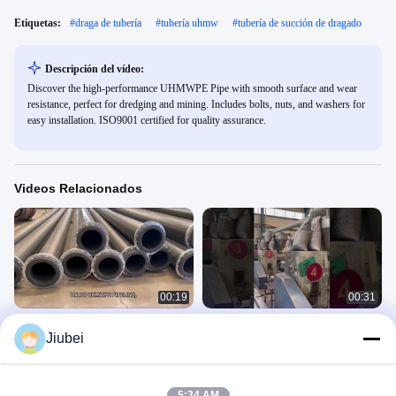
Etiquetas:
#
draga de tubería
#
tubería uhmw
#
tubería de succión de dragado
Descripción del vídeo:
Discover the high-performance UHMWPE Pipe with smooth surface and wear
resistance, perfect for dredging and mining. Includes bolts, nuts, and washers for
easy installation. ISO9001 certified for quality assurance.
Videos Relacionados
00:19
00:31
Línea de descarga de aguas
Tubos UHMWPE resistentes al
Jiubei
residuales de UHMWPE con flancos
desgaste con bridas y accesorios
UHMWPE Pipe
UHMWPE Pipe
February 20, 2025
September 05, 2024
5:34 AM