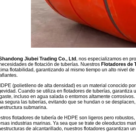
Shandong Jiubei Trading Co., Ltd
, nos especializamos en pr
 necesidades de flotación de tuberías. Nuestros
Flotadores de
ima flotabilidad, garantizando al mismo tiempo un alto nivel de
afiantes.
HDPE (polietileno de alta densidad) es un material conocido por 
evidad. Cuando se utiliza en flotadores de tuberías, garantiza u
gaste, incluso en agua salada o entornos altamente corrosivos.
ma segura las tuberías, evitando que se hundan o se desplacen, l
raestructura submarina.
stros flotadores de tubería de HDPE son ligeros pero robustos, 
ersas industrias marinas. Ya sea que se trate de oleoductos mar
aestructuras de alcantarillado, nuestros flotadores garantizan u