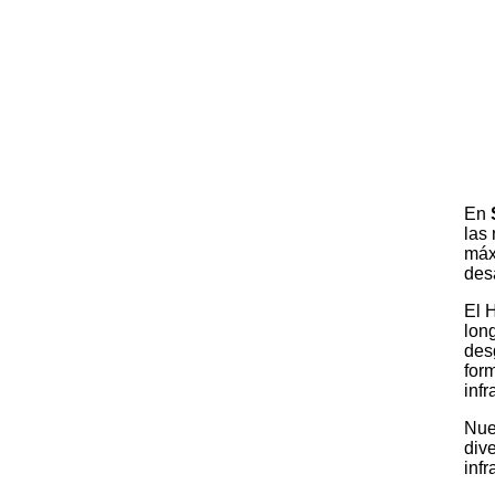
En
las
máx
des
El 
long
des
for
inf
Nue
div
infr